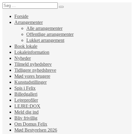
Forside
Arrangementer
Alle arrangementer
Offentlige arrangementer
Lukket arrangement
Book lokale
Lokaleinformation
Nyheder
Tilmeld nyhedsbrev
Tidligere nyhedsbreve
Mød vores brugere
Kunstudstillinger
Spis i Felix
Billedgalleri
Lejreprofiler
LEJRE:DOX
Meld dig ind
Bliv frivillig
Om Domus Felix
Mød Bestyrelsen 2026