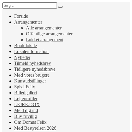
Forside
Arrangementer
Alle arrangementer
Offentlige arrangementer
Lukket arrangement
Book lokale
Lokaleinformation
Nyheder
Tilmeld nyhedsbrev
Tidligere nyhedsbreve
Mød vores brugere
Kunstudstillinger
Spis i Felix
Billedgalleri
Lejreprofiler
LEJRE:DOX
Meld dig ind
Bliv frivillig
Om Domus Felix
Mød Bestyrelsen 2026