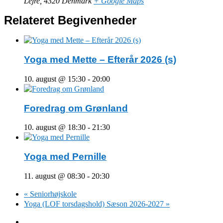
Lejre
,
4320
Denmark
+ Google Maps
Relateret Begivenheder
Yoga med Mette – Efterår 2026 (s)
10. august @ 15:30
-
20:00
Foredrag om Grønland
10. august @ 18:30
-
21:30
Yoga med Pernille
11. august @ 08:30
-
20:30
«
Seniorhøjskole
Yoga (LOF torsdagshold) Sæson 2026-2027
»
Facebook