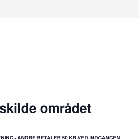
oskilde området
NING - ANDRE BETALER 50 KR VED INDGANGEN.