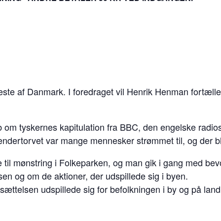
meste af Danmark. I foredraget vil Henrik Henman fortæl
 om tyskernes kapitulation fra BBC, den engelske radios
dertorvet var mange mennesker strømmet til, og der blev
til mønstring i Folkeparken, og man gik i gang med bev
sen og om de aktioner, der udspillede sig i byen.
ttelsen udspillede sig for befolkningen i by og på lan