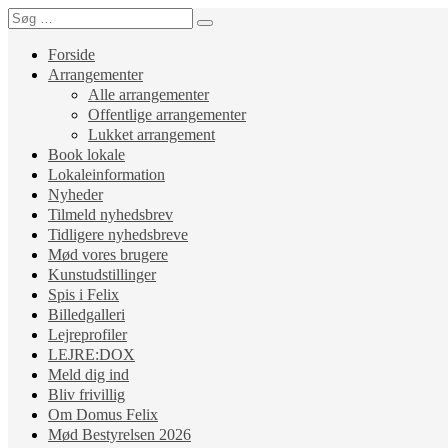
Forside
Arrangementer
Alle arrangementer
Offentlige arrangementer
Lukket arrangement
Book lokale
Lokaleinformation
Nyheder
Tilmeld nyhedsbrev
Tidligere nyhedsbreve
Mød vores brugere
Kunstudstillinger
Spis i Felix
Billedgalleri
Lejreprofiler
LEJRE:DOX
Meld dig ind
Bliv frivillig
Om Domus Felix
Mød Bestyrelsen 2026