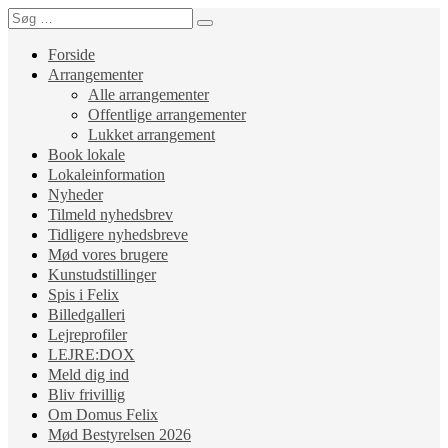
Forside
Arrangementer
Alle arrangementer
Offentlige arrangementer
Lukket arrangement
Book lokale
Lokaleinformation
Nyheder
Tilmeld nyhedsbrev
Tidligere nyhedsbreve
Mød vores brugere
Kunstudstillinger
Spis i Felix
Billedgalleri
Lejreprofiler
LEJRE:DOX
Meld dig ind
Bliv frivillig
Om Domus Felix
Mød Bestyrelsen 2026