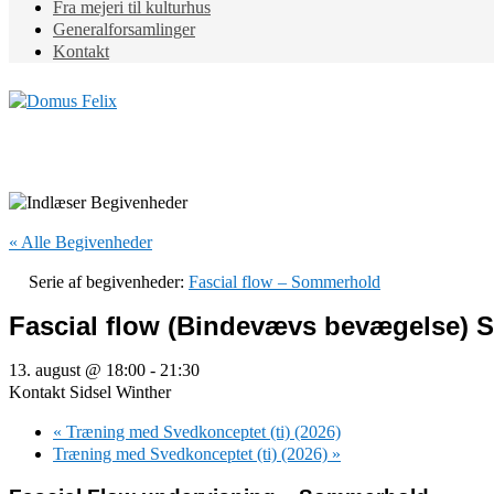
Fra mejeri til kulturhus
Generalforsamlinger
Kontakt
« Alle Begivenheder
Serie af begivenheder:
Fascial flow – Sommerhold
Fascial flow (Bindevævs bevægelse)
13. august @ 18:00
-
21:30
Kontakt Sidsel Winther
«
Træning med Svedkonceptet (ti) (2026)
Træning med Svedkonceptet (ti) (2026)
»