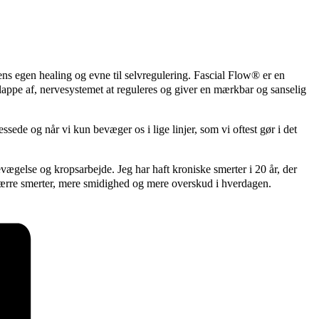
 egen healing og evne til selvregulering. Fascial Flow® er en
lappe af, nervesystemet at reguleres og giver en mærkbar og sanselig
ede og når vi kun bevæger os i lige linjer, som vi oftest gør i det
ægelse og kropsarbejde. Jeg har haft kroniske smerter i 20 år, der
færre smerter, mere smidighed og mere overskud i hverdagen.