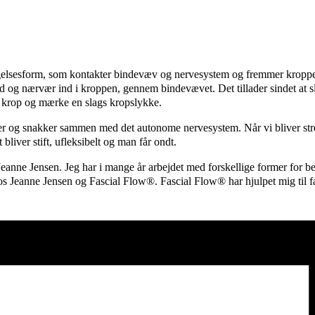
elsesform, som kontakter bindevæv og nervesystem og fremmer kroppens
d og nærvær ind i kroppen, gennem bindevævet. Det tillader sindet at s
n krop og mærke en slags kropslykke.
er og snakker sammen med det autonome nervesystem. Når vi bliver stress
liver stift, ufleksibelt og man får ondt.
nne Jensen. Jeg har i mange år arbejdet med forskellige former for bev
hos Jeanne Jensen og Fascial Flow®. Fascial Flow® har hjulpet mig til 