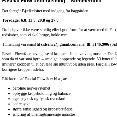
Fascial Flow undervisning – Sommerhold
Det foregår Bjælkeloftet med indgang fra baggården.
Torsdage: 6.8, 13.8, 20.8 og 27.8
Du behøver ikke være smidig eller i god form for at være med til Fas
redskaber, som vi skal bruge, bolde mm.
Tilmelding via email til
sidselw2@gmail.com
eller
tlf. 31462006
(Sid
Fascial Flow® er bevægelse af kroppens bindevæv og muskler. Det får v
som da vi var små børn – smidige, hoppende og legende. Vi lytter til
inviterer kroppen til at bevæge sig intuitivt og uden pres. Fascial Flo
korrigere kroppen udefra.
Effekterne af Fascial Flow® er bl.a., at:
berolige nervesystemet
opbygge kropsholdning og balance
øget psykisk og fysisk overskud
bedre søvn
større sanselighed og kropsforståelse
ændring af uhensigtsmæssige mønstre