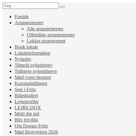
Forside
Arrangementer
Alle arrangementer
Offentlige arrangementer
Lukket arrangement
Book lokale
Lokaleinformation
Nyheder
Tilmeld nyhedsbrev
Tidligere nyhedsbreve
Mød vores brugere
Kunstudstillinger
Spis i Felix
Billedgalleri
Lejreprofiler
LEJRE:DOX
Meld dig ind
Bliv frivillig
Om Domus Felix
Mød Bestyrelsen 2026