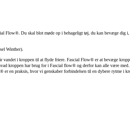
cial Flow®. Du skal blot møde op i behageligt tøj, du kan bevæge dig i
sel Winther).
andet i kroppen til at flyde friere. Fascial Flow® er at bevæge kroppen
 hvad kroppen har brug for i Fascial flow® og derfor kan alle være me
w® er en praksis, hvor vi genskaber forbindelsen til en dybere rytme i kr