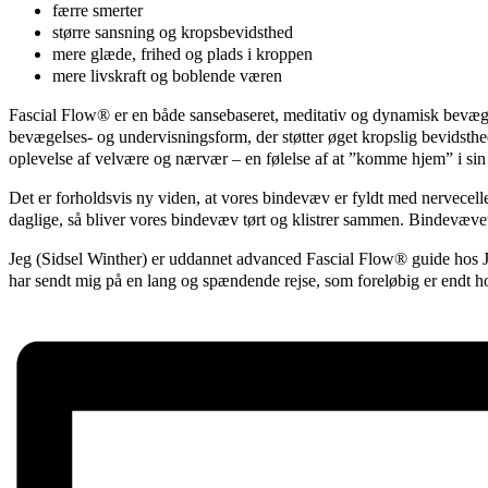
færre smerter
større sansning og kropsbevidsthed
mere glæde, frihed og plads i kroppen
mere livskraft og boblende væren
Fascial Flow® er en både sansebaseret, meditativ og dynamisk bevæg
bevægelses- og undervisningsform, der støtter øget kropslig bevidsthe
oplevelse af velvære og nærvær – en følelse af at ”komme hjem” i si
Det er forholdsvis ny viden, at vores bindevæv er fyldt med nervecell
daglige, så bliver vores bindevæv tørt og klistrer sammen. Bindevævet b
Jeg (Sidsel Winther) er uddannet advanced Fascial Flow® guide hos Jea
har sendt mig på en lang og spændende rejse, som foreløbig er endt 