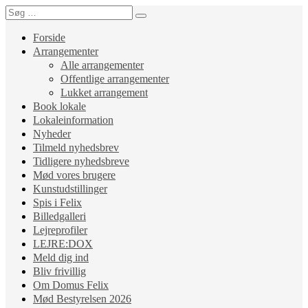
Forside
Arrangementer
Alle arrangementer
Offentlige arrangementer
Lukket arrangement
Book lokale
Lokaleinformation
Nyheder
Tilmeld nyhedsbrev
Tidligere nyhedsbreve
Mød vores brugere
Kunstudstillinger
Spis i Felix
Billedgalleri
Lejreprofiler
LEJRE:DOX
Meld dig ind
Bliv frivillig
Om Domus Felix
Mød Bestyrelsen 2026