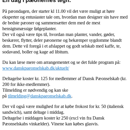
En dag i pæonernes tegn.
På pæondagen, der starter kl 11.00 vil det være muligt at høre
eksperter og entusiaster tale om, hvordan man designer sin have med
de bedste pæoner og sammensætter dem med de mest
hensigtsmæssige følgeplanter.
Der vil også være tips til, hvordan man planter, vander, gøder,
beskærer, flytter, deler pæonerne og bekæmper sygdomme blandt
dem. Dette vil foregå i et afslappet og godt selskab med kaffe, te,
sodavand, boller og kage ad libitum.
Du kan læse mere om arrangementet og se det fulde program på:
www.danskpaeonselskab.dk/aktuelt/
Deltagelse koster kr. 125 for medlemmer af Dansk Pæonselskab (kr.
200 for ikke-medlemmer).
Tilmelding er nødvendig og kan ske
på
tilmelding@danskpaeonselskab.dk
.
Der vil også være mulighed for at købe frokost for kr. 50 (italiensk
sandwich), samt deltage i middag.
Deltagelse i middagen koster kr 250 (excl vin fra Dansk
Pæonselskabs vinkælder). Vinene kan købes glasvis.