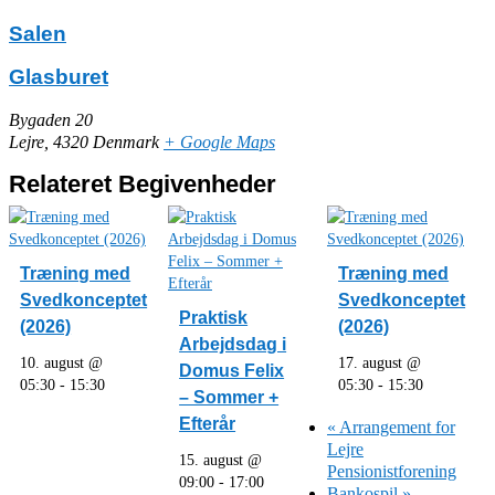
Salen
Glasburet
Bygaden 20
Lejre
,
4320
Denmark
+ Google Maps
Relateret Begivenheder
Træning med
Træning med
Svedkonceptet
Svedkonceptet
Praktisk
(2026)
(2026)
Arbejdsdag i
10. august @
17. august @
Domus Felix
05:30
-
15:30
05:30
-
15:30
– Sommer +
Efterår
«
Arrangement for
Lejre
15. august @
Pensionistforening
09:00
-
17:00
Bankospil
»