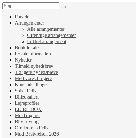
Forside
Arrangementer
Alle arrangementer
Offentlige arrangementer
Lukket arrangement
Book lokale
Lokaleinformation
Nyheder
Tilmeld nyhedsbrev
Tidligere nyhedsbreve
Mød vores brugere
Kunstudstillinger
Spis i Felix
Billedgalleri
Lejreprofiler
LEJRE:DOX
Meld dig ind
Bliv frivillig
Om Domus Felix
Mød Bestyrelsen 2026