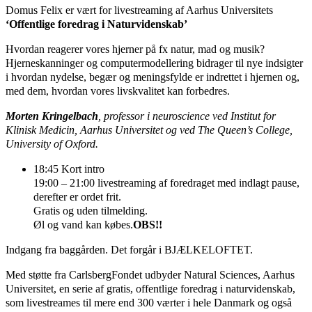
Domus Felix er vært for livestreaming af Aarhus Universitets
‘Offentlige foredrag i Naturvidenskab’
Hvordan reagerer vores hjerner på fx natur, mad og musik?
Hjerneskanninger og computermodellering bidrager til nye indsigter
i hvordan nydelse, begær og meningsfylde er indrettet i hjernen og,
med dem, hvordan vores livskvalitet kan forbedres.
Morten Kringelbach
, professor i neuroscience ved Institut for
Klinisk Medicin, Aarhus Universitet og ved The Queen’s College,
University of Oxford.
18:45 Kort intro
19:00 – 21:00 livestreaming af foredraget med indlagt pause,
derefter er ordet frit.
Gratis og uden tilmelding.
Øl og vand kan købes.
OBS!!
Indgang fra baggården. Det forgår i BJÆLKELOFTET.
Med støtte fra CarlsbergFondet udbyder Natural Sciences, Aarhus
Universitet, en serie af gratis, offentlige foredrag i naturvidenskab,
som livestreames til mere end 300 værter i hele Danmark og også