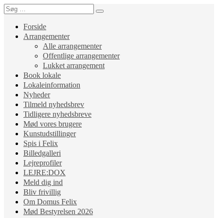
Forside
Arrangementer
Alle arrangementer
Offentlige arrangementer
Lukket arrangement
Book lokale
Lokaleinformation
Nyheder
Tilmeld nyhedsbrev
Tidligere nyhedsbreve
Mød vores brugere
Kunstudstillinger
Spis i Felix
Billedgalleri
Lejreprofiler
LEJRE:DOX
Meld dig ind
Bliv frivillig
Om Domus Felix
Mød Bestyrelsen 2026