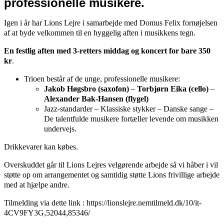
professionelle musikere.
Igen i år har Lions Lejre i samarbejde med Domus Felix fornøjelsen
af at byde velkommen til en hyggelig aften i musikkens tegn.
En festlig aften med 3-retters middag og koncert for bare 350
kr
.
Trioen består af de unge, professionelle musikere:
Jakob Høgsbro (saxofon)
–
Torbjørn Eika (cello)
–
Alexander Bak-Hansen (flygel)
Jazz-standarder – Klassiske stykker – Danske sange –
De talentfulde musikere fortæller levende om musikken
undervejs.
Drikkevarer kan købes.
Overskuddet går til Lions Lejres velgørende arbejde så vi håber i vil
støtte op om arrangementet og samtidig støtte Lions frivillige arbejde
med at hjælpe andre.
Tilmelding via dette link : https://lionslejre.nemtilmeld.dk/10/it-
4CV9FY3G,52044,85346/