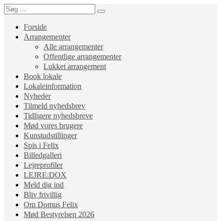
Forside
Arrangementer
Alle arrangementer
Offentlige arrangementer
Lukket arrangement
Book lokale
Lokaleinformation
Nyheder
Tilmeld nyhedsbrev
Tidligere nyhedsbreve
Mød vores brugere
Kunstudstillinger
Spis i Felix
Billedgalleri
Lejreprofiler
LEJRE:DOX
Meld dig ind
Bliv frivillig
Om Domus Felix
Mød Bestyrelsen 2026