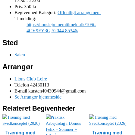
17:30 - 22:00
Pris:
350 kr
Begivenhed Kategori:
Offentligt arrangement
Tilmelding:
https://lionslejre.nemtilmeld.dk/10/it-
4CV9FY3G,52044,85346/
Sted
Salen
Arrangør
Lions Club Lejre
Telefon
42430113
E-mail
karsten40439944@gmail.com
Se Arrangør hjemmeside
Relateret Begivenheder
Træning med
Træning med