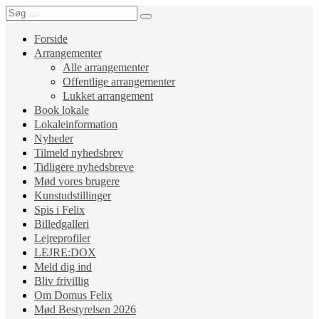
Forside
Arrangementer
Alle arrangementer
Offentlige arrangementer
Lukket arrangement
Book lokale
Lokaleinformation
Nyheder
Tilmeld nyhedsbrev
Tidligere nyhedsbreve
Mød vores brugere
Kunstudstillinger
Spis i Felix
Billedgalleri
Lejreprofiler
LEJRE:DOX
Meld dig ind
Bliv frivillig
Om Domus Felix
Mød Bestyrelsen 2026