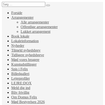
Forside
Arrangementer
Alle arrangementer
Offentlige arrangementer
Lukket arrangement
Book lokale
Lokaleinformation
Nyheder
Tilmeld nyhedsbrev
Tidligere nyhedsbreve
Mød vores brugere
Kunstudstillinger
Spis i Felix
Billedgalleri
Lejreprofiler
LEJRE:DOX
Meld dig ind
Bliv frivillig
Om Domus Felix
Mød Bestyrelsen 2026