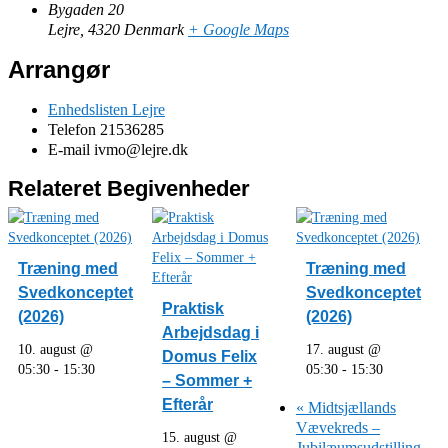
Bygaden 20
Lejre
,
4320
Denmark
+ Google Maps
Arrangør
Enhedslisten Lejre
Telefon
21536285
E-mail
ivmo@lejre.dk
Relateret Begivenheder
Træning med
Træning med
Svedkonceptet
Svedkonceptet
Praktisk
(2026)
(2026)
Arbejdsdag i
10. august @
17. august @
Domus Felix
05:30
-
15:30
05:30
-
15:30
– Sommer +
Efterår
«
Midtsjællands
Vævekreds –
15. august @
Jubilæumsudstilling