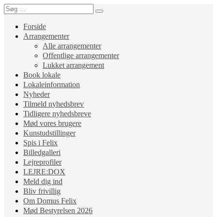
Forside
Arrangementer
Alle arrangementer
Offentlige arrangementer
Lukket arrangement
Book lokale
Lokaleinformation
Nyheder
Tilmeld nyhedsbrev
Tidligere nyhedsbreve
Mød vores brugere
Kunstudstillinger
Spis i Felix
Billedgalleri
Lejreprofiler
LEJRE:DOX
Meld dig ind
Bliv frivillig
Om Domus Felix
Mød Bestyrelsen 2026