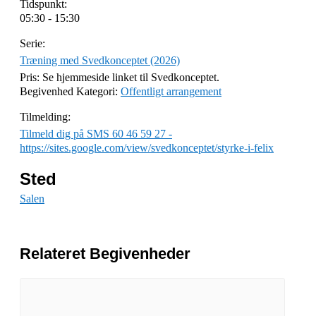
Tidspunkt:
05:30 - 15:30
Serie:
Træning med Svedkonceptet (2026)
Pris:
Se hjemmeside linket til Svedkonceptet.
Begivenhed Kategori:
Offentligt arrangement
Tilmelding:
Tilmeld dig på SMS 60 46 59 27 -
https://sites.google.com/view/svedkonceptet/styrke-i-felix
Sted
Salen
Relateret Begivenheder