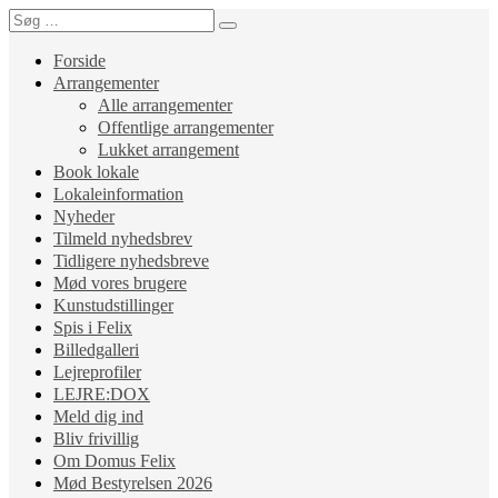
Forside
Arrangementer
Alle arrangementer
Offentlige arrangementer
Lukket arrangement
Book lokale
Lokaleinformation
Nyheder
Tilmeld nyhedsbrev
Tidligere nyhedsbreve
Mød vores brugere
Kunstudstillinger
Spis i Felix
Billedgalleri
Lejreprofiler
LEJRE:DOX
Meld dig ind
Bliv frivillig
Om Domus Felix
Mød Bestyrelsen 2026