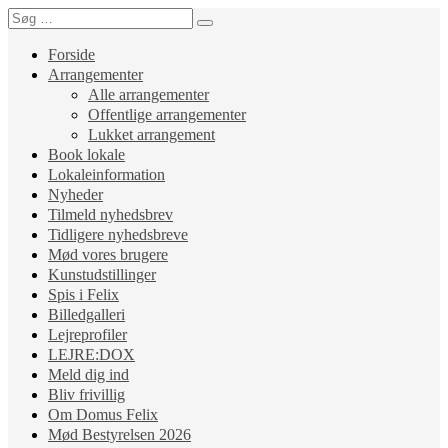
Forside
Arrangementer
Alle arrangementer
Offentlige arrangementer
Lukket arrangement
Book lokale
Lokaleinformation
Nyheder
Tilmeld nyhedsbrev
Tidligere nyhedsbreve
Mød vores brugere
Kunstudstillinger
Spis i Felix
Billedgalleri
Lejreprofiler
LEJRE:DOX
Meld dig ind
Bliv frivillig
Om Domus Felix
Mød Bestyrelsen 2026