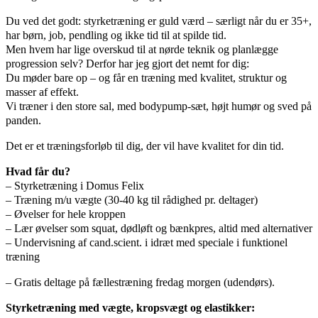
Du ved det godt: styrketræning er guld værd – særligt når du er 35+,
har børn, job, pendling og ikke tid til at spilde tid.
Men hvem har lige overskud til at nørde teknik og planlægge
progression selv? Derfor har jeg gjort det nemt for dig:
Du møder bare op – og får en træning med kvalitet, struktur og
masser af effekt.
Vi træner i den store sal, med bodypump-sæt, højt humør og sved på
panden.
Det er et træningsforløb til dig, der vil have kvalitet for din tid.
Hvad får du?
–
Styrketræning i Domus Felix
– Træning m/u vægte (30-40 kg til rådighed pr. deltager)
– Øvelser for hele kroppen
– Lær øvelser som squat, dødløft og bænkpres, altid med alternativer
– Undervisning af cand.scient. i idræt med speciale i funktionel
træning
– Gratis deltage på fællestræning fredag morgen (udendørs).
Styrketræning med vægte, kropsvægt og elastikker: