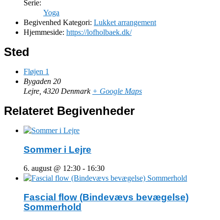
Serie:
Yoga
Begivenhed Kategori:
Lukket arrangement
Hjemmeside:
https://lofholbaek.dk/
Sted
Fløjen 1
Bygaden 20
Lejre
,
4320
Denmark
+ Google Maps
Relateret Begivenheder
Sommer i Lejre
6. august @ 12:30
-
16:30
Fascial flow (Bindevævs bevægelse)
Sommerhold