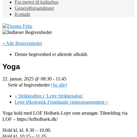
Fra mejeri til kulturhus
Generalforsamlinger
Kontakt
« Alle Begivenheder
Denne begivenhed er allerede afholdt.
Yoga
22. januar, 2025 @ 08:30
-
11:45
Serie af begivenheder
(Se alle)
«
Strikkeaften i ‘Lejre Strikkesalon’
Lejre Økologisk Frugtlunds vinterarrangement
»
Yoga hold med LOF Holbæk-Lejre som arrangør. Tilmelding via
LOF – https://lofholbaek.dk/
Hold kl. kl. 8.30 – 10.00.
Hold kl. 10.15 – 11.45.