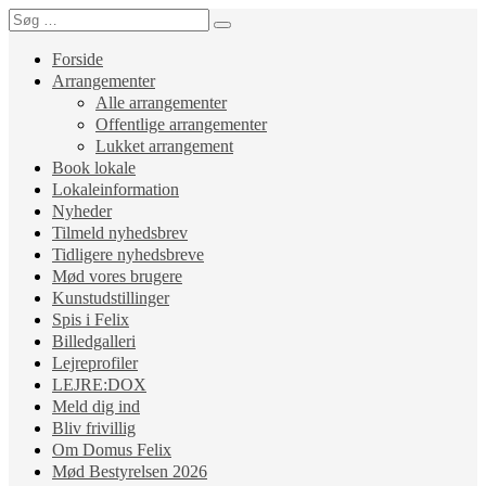
Forside
Arrangementer
Alle arrangementer
Offentlige arrangementer
Lukket arrangement
Book lokale
Lokaleinformation
Nyheder
Tilmeld nyhedsbrev
Tidligere nyhedsbreve
Mød vores brugere
Kunstudstillinger
Spis i Felix
Billedgalleri
Lejreprofiler
LEJRE:DOX
Meld dig ind
Bliv frivillig
Om Domus Felix
Mød Bestyrelsen 2026