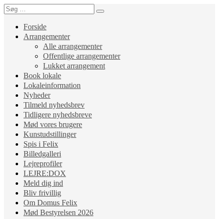
Forside
Arrangementer
Alle arrangementer
Offentlige arrangementer
Lukket arrangement
Book lokale
Lokaleinformation
Nyheder
Tilmeld nyhedsbrev
Tidligere nyhedsbreve
Mød vores brugere
Kunstudstillinger
Spis i Felix
Billedgalleri
Lejreprofiler
LEJRE:DOX
Meld dig ind
Bliv frivillig
Om Domus Felix
Mød Bestyrelsen 2026