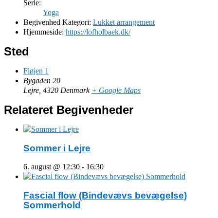
Serie:
Yoga
Begivenhed Kategori:
Lukket arrangement
Hjemmeside:
https://lofholbaek.dk/
Sted
Fløjen 1
Bygaden 20
Lejre
,
4320
Denmark
+ Google Maps
Relateret Begivenheder
Sommer i Lejre
6. august @ 12:30
-
16:30
Fascial flow (Bindevævs bevægelse)
Sommerhold