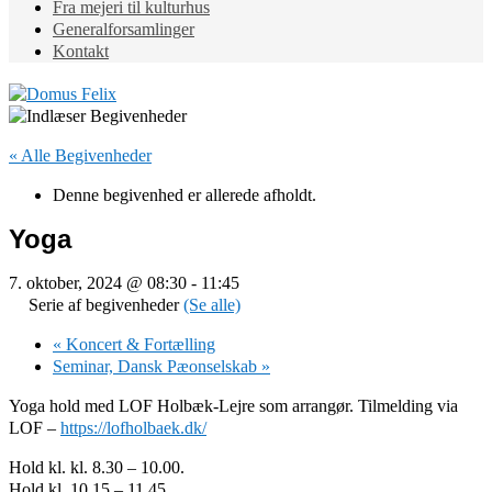
Fra mejeri til kulturhus
Generalforsamlinger
Kontakt
« Alle Begivenheder
Denne begivenhed er allerede afholdt.
Yoga
7. oktober, 2024 @ 08:30
-
11:45
Serie af begivenheder
(Se alle)
«
Koncert & Fortælling
Seminar, Dansk Pæonselskab
»
Yoga hold med LOF Holbæk-Lejre som arrangør. Tilmelding via
LOF –
https://lofholbaek.dk/
Hold kl. kl. 8.30 – 10.00.
Hold kl. 10.15 – 11.45.