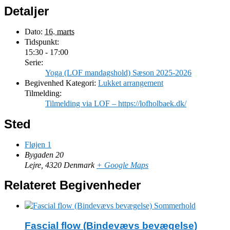
Detaljer
Dato:
16. marts
Tidspunkt:
15:30 - 17:00
Serie:
Yoga (LOF mandagshold) Sæson 2025-2026
Begivenhed Kategori:
Lukket arrangement
Tilmelding:
Tilmelding via LOF – https://lofholbaek.dk/
Sted
Fløjen 1
Bygaden 20
Lejre
,
4320
Denmark
+ Google Maps
Relateret Begivenheder
Fascial flow (Bindevævs bevægelse)