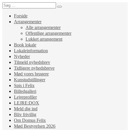
Forside
Arrangementer
Alle arrangementer
Offentlige arrangementer
Lukket arrangement
Book lokale
Lokaleinformation
Nyheder
Tilmeld nyhedsbrev
Tidligere nyhedsbreve
Mød vores brugere
Kunstudstillinger
Spis i Felix
Billedgalleri
Lejreprofiler
LEJRE:DOX
Meld dig ind
Bliv frivillig
Om Domus Felix
Mød Bestyrelsen 2026