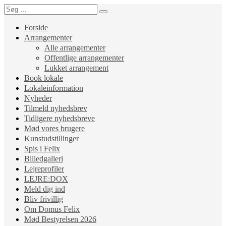
Forside
Arrangementer
Alle arrangementer
Offentlige arrangementer
Lukket arrangement
Book lokale
Lokaleinformation
Nyheder
Tilmeld nyhedsbrev
Tidligere nyhedsbreve
Mød vores brugere
Kunstudstillinger
Spis i Felix
Billedgalleri
Lejreprofiler
LEJRE:DOX
Meld dig ind
Bliv frivillig
Om Domus Felix
Mød Bestyrelsen 2026