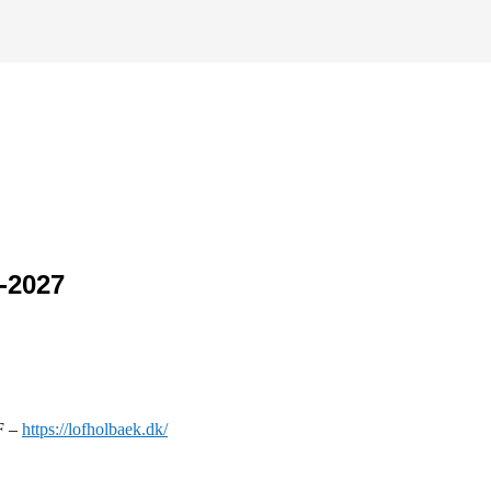
-2027
F –
https://lofholbaek.dk/