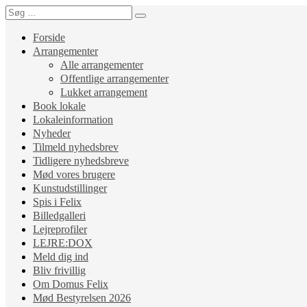
Forside
Arrangementer
Alle arrangementer
Offentlige arrangementer
Lukket arrangement
Book lokale
Lokaleinformation
Nyheder
Tilmeld nyhedsbrev
Tidligere nyhedsbreve
Mød vores brugere
Kunstudstillinger
Spis i Felix
Billedgalleri
Lejreprofiler
LEJRE:DOX
Meld dig ind
Bliv frivillig
Om Domus Felix
Mød Bestyrelsen 2026