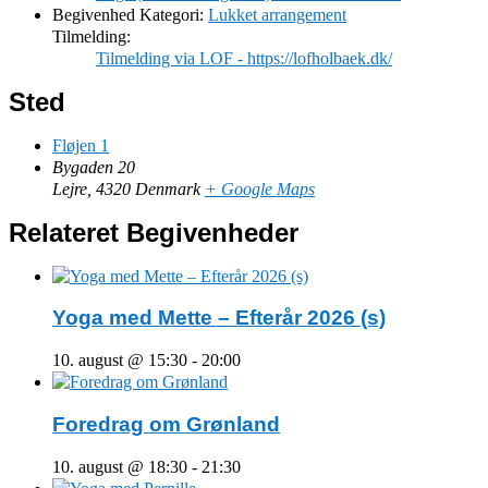
Begivenhed Kategori:
Lukket arrangement
Tilmelding:
Tilmelding via LOF - https://lofholbaek.dk/
Sted
Fløjen 1
Bygaden 20
Lejre
,
4320
Denmark
+ Google Maps
Relateret Begivenheder
Yoga med Mette – Efterår 2026 (s)
10. august @ 15:30
-
20:00
Foredrag om Grønland
10. august @ 18:30
-
21:30