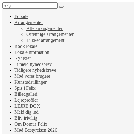
Forside
Arrangementer
Alle arrangementer
Offentlige arrangementer
Lukket arrangement
Book lokale
Lokaleinformation
Nyheder
Tilmeld nyhedsbrev
Tidligere nyhedsbreve
Mød vores brugere
Kunstudstillinger
Spis i Felix
Billedgalleri
Lejreprofiler
LEJRE:DOX
Meld dig ind
Bliv frivillig
Om Domus Felix
Mød Bestyrelsen 2026