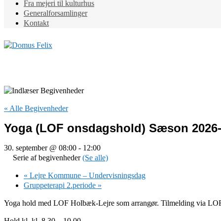
Fra mejeri til kulturhus
Generalforsamlinger
Kontakt
« Alle Begivenheder
Yoga (LOF onsdagshold) Sæson 2026
30. september @ 08:00
-
12:00
Serie af begivenheder
(Se alle)
«
Lejre Kommune – Undervisningsdag
Gruppeterapi 2.periode
»
Yoga hold med LOF Holbæk-Lejre som arrangør. Tilmelding via LOF –
Hold kl. kl. 8.30 – 10.00.