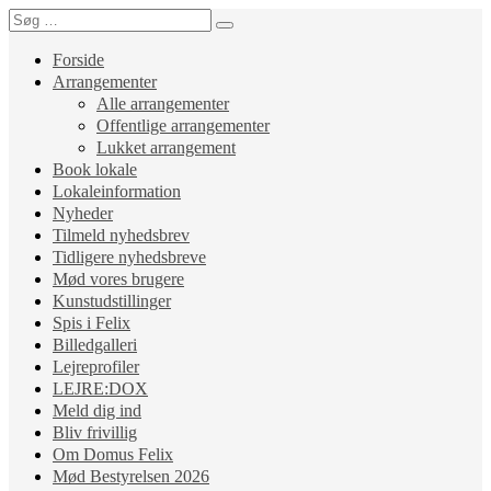
Forside
Arrangementer
Alle arrangementer
Offentlige arrangementer
Lukket arrangement
Book lokale
Lokaleinformation
Nyheder
Tilmeld nyhedsbrev
Tidligere nyhedsbreve
Mød vores brugere
Kunstudstillinger
Spis i Felix
Billedgalleri
Lejreprofiler
LEJRE:DOX
Meld dig ind
Bliv frivillig
Om Domus Felix
Mød Bestyrelsen 2026