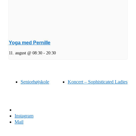
Yoga med Pernille
11. august @ 08:30
-
20:30
Seniorhøjskole
Koncert – Sophisticated Ladies
Facebook
Instagram
Mail
Domus Felix 2024 | Design Iben Plesner