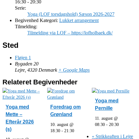
16:30 - 20:30
Serie:
Yoga (LOF torsdagshold) Sæson 2026-2027
Begivenhed Kategori:
Lukket arrangement
Tilmelding:
Tilmelding via LOF – https://lofholbaek.dk/
Sted
Fløjen 1
Bygaden 20
Lejre
,
4320
Denmark
+ Google Maps
Relateret Begivenheder
Yoga med
Yoga med
Foredrag om
Pernille
Mette –
Grønland
11. august @
Efterår 2026
10. august @
08:30
-
20:30
(s)
18:30
-
21:30
«
Strikkeaften i Lejre