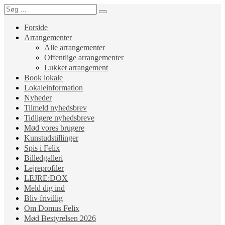
Forside
Arrangementer
Alle arrangementer
Offentlige arrangementer
Lukket arrangement
Book lokale
Lokaleinformation
Nyheder
Tilmeld nyhedsbrev
Tidligere nyhedsbreve
Mød vores brugere
Kunstudstillinger
Spis i Felix
Billedgalleri
Lejreprofiler
LEJRE:DOX
Meld dig ind
Bliv frivillig
Om Domus Felix
Mød Bestyrelsen 2026