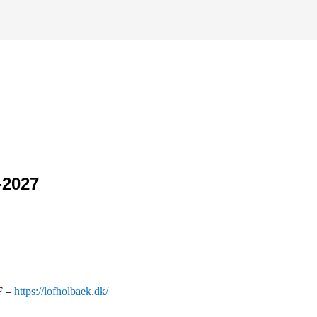
-2027
F –
https://lofholbaek.dk/