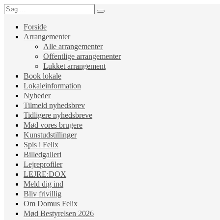
Forside
Arrangementer
Alle arrangementer
Offentlige arrangementer
Lukket arrangement
Book lokale
Lokaleinformation
Nyheder
Tilmeld nyhedsbrev
Tidligere nyhedsbreve
Mød vores brugere
Kunstudstillinger
Spis i Felix
Billedgalleri
Lejreprofiler
LEJRE:DOX
Meld dig ind
Bliv frivillig
Om Domus Felix
Mød Bestyrelsen 2026