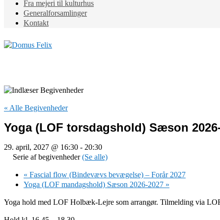
Fra mejeri til kulturhus
Generalforsamlinger
Kontakt
« Alle Begivenheder
Yoga (LOF torsdagshold) Sæson 2026
29. april, 2027 @ 16:30
-
20:30
Serie af begivenheder
(Se alle)
«
Fascial flow (Bindevævs bevægelse) – Forår 2027
Yoga (LOF mandagshold) Sæson 2026-2027
»
Yoga hold med LOF Holbæk-Lejre som arrangør. Tilmelding via LO
Hold kl. 16.45 – 18.30.