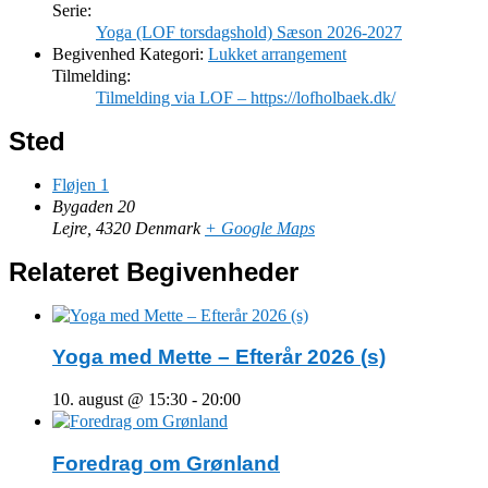
Serie:
Yoga (LOF torsdagshold) Sæson 2026-2027
Begivenhed Kategori:
Lukket arrangement
Tilmelding:
Tilmelding via LOF – https://lofholbaek.dk/
Sted
Fløjen 1
Bygaden 20
Lejre
,
4320
Denmark
+ Google Maps
Relateret Begivenheder
Yoga med Mette – Efterår 2026 (s)
10. august @ 15:30
-
20:00
Foredrag om Grønland