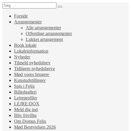
Forside
Arrangementer
Alle arrangementer
Offentlige arrangementer
Lukket arrangement
Book lokale
Lokaleinformation
Nyheder
Tilmeld nyhedsbrev
Tidligere nyhedsbreve
Mød vores brugere
Kunstudstillinger
Spis i Felix
Billedgalleri
Lejreprofiler
LEJRE:DOX
Meld dig ind
Bliv frivillig
Om Domus Felix
Mød Bestyrelsen 2026