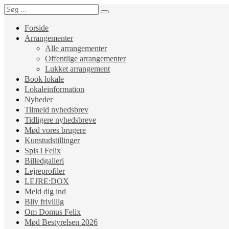
Forside
Arrangementer
Alle arrangementer
Offentlige arrangementer
Lukket arrangement
Book lokale
Lokaleinformation
Nyheder
Tilmeld nyhedsbrev
Tidligere nyhedsbreve
Mød vores brugere
Kunstudstillinger
Spis i Felix
Billedgalleri
Lejreprofiler
LEJRE:DOX
Meld dig ind
Bliv frivillig
Om Domus Felix
Mød Bestyrelsen 2026