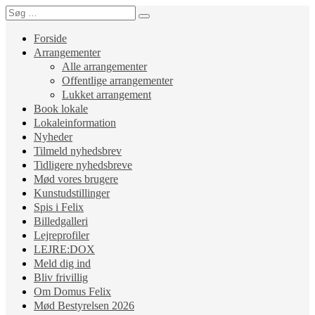
Forside
Arrangementer
Alle arrangementer
Offentlige arrangementer
Lukket arrangement
Book lokale
Lokaleinformation
Nyheder
Tilmeld nyhedsbrev
Tidligere nyhedsbreve
Mød vores brugere
Kunstudstillinger
Spis i Felix
Billedgalleri
Lejreprofiler
LEJRE:DOX
Meld dig ind
Bliv frivillig
Om Domus Felix
Mød Bestyrelsen 2026