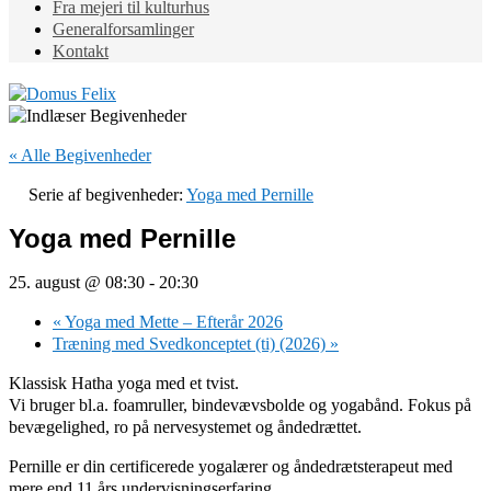
Fra mejeri til kulturhus
Generalforsamlinger
Kontakt
« Alle Begivenheder
Serie af begivenheder:
Yoga med Pernille
Yoga med Pernille
25. august @ 08:30
-
20:30
«
Yoga med Mette – Efterår 2026
Træning med Svedkonceptet (ti) (2026)
»
Klassisk Hatha yoga med et tvist.
Vi bruger bl.a. foamruller, bindevævsbolde og yogabånd. Fokus på
bevægelighed, ro på nervesystemet og åndedrættet.
Pernille er din certificerede yogalærer og åndedrætsterapeut med
mere end 11 års undervisningserfaring.