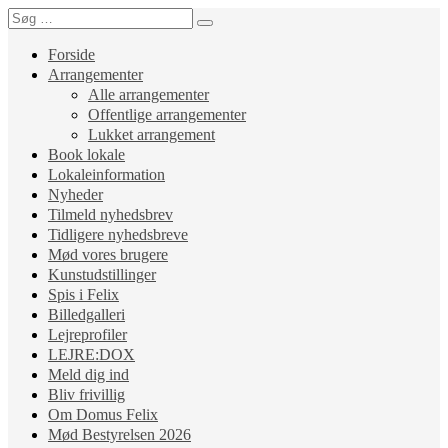
Forside
Arrangementer
Alle arrangementer
Offentlige arrangementer
Lukket arrangement
Book lokale
Lokaleinformation
Nyheder
Tilmeld nyhedsbrev
Tidligere nyhedsbreve
Mød vores brugere
Kunstudstillinger
Spis i Felix
Billedgalleri
Lejreprofiler
LEJRE:DOX
Meld dig ind
Bliv frivillig
Om Domus Felix
Mød Bestyrelsen 2026