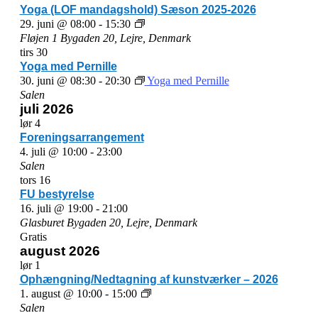
–
Yoga (LOF mandagshold) Sæson 2025-2026
Sæson
Yoga
29. juni @ 08:00
-
15:30
2025-
(LOF
Fløjen 1
Bygaden 20, Lejre, Denmark
2026*
mandagshold)
tirs
30
Sæson
Yoga med Pernille
2025-
30. juni @ 08:30
-
20:30
Yoga med Pernille
2026
Salen
juli 2026
lør
4
Foreningsarrangement
4. juli @ 10:00
-
23:00
Salen
tors
16
FU bestyrelse
16. juli @ 19:00
-
21:00
Glasburet
Bygaden 20, Lejre, Denmark
Gratis
august 2026
lør
1
Ophængning/Nedtagning af kunstværker – 2026
Ophængning/Nedtagning
1. august @ 10:00
-
15:00
af
Salen