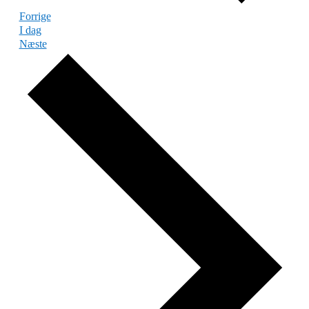
Begivenheder
Forrige
I dag
Begivenheder
Næste