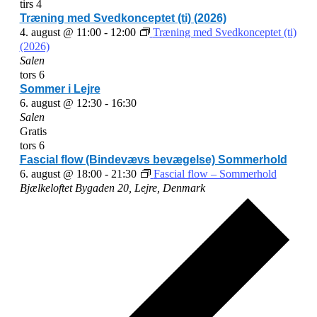
kunstværker
tirs
4
–
Træning med Svedkonceptet (ti) (2026)
2025
4. august @ 11:00
-
12:00
Træning med Svedkonceptet (ti)
(2026)
Salen
tors
6
Sommer i Lejre
6. august @ 12:30
-
16:30
Salen
Gratis
tors
6
Fascial flow (Bindevævs bevægelse) Sommerhold
6. august @ 18:00
-
21:30
Fascial flow – Sommerhold
Bjælkeloftet
Bygaden 20, Lejre, Denmark