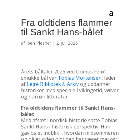
Fra oldtidens flammer
til Sankt Hans-bålet
af
Iben Plesner
|
2. juli 2026
Årets båltaler 2026 ved Domus Felix’
smukke bål var
Tobias Mortensen
, leder
af
Lejre Bibliotek & Arkiv
og uddannet
historiker med speciale i vikingetid, vølver
og norrøn litteratur.
Fra oldtidens flammer til Sankt Hans-
bålet
Med afsæt i nordisk historie satte Tobias
Sankt Hans i historisk perspektiv. Han
gav os et indblik i, hvordan midsommeren
og bålet siden oldtiden har været markør