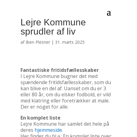
Lejre Kommune
sprudler af liv
af
Iben Plesner
|
31. marts 2025
Fantastiske fritidsfællesskaber
I Lejre Kommune bugner det med
spændende fritidsfællesskaber, som du
kan blive en del af. Uanset om du er 3
eller 80 år, om du elsker fodbold, er vild
med klatring eller foretrækker at male.
Der er noget for alle.
En komplet liste
Lejre Kommune har samlet det hele på
deres
hjemmeside
.
Her finder du bl.a.: En komplet liste over