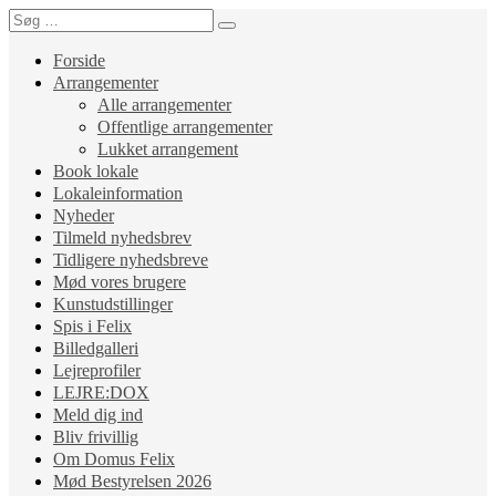
Forside
Arrangementer
Alle arrangementer
Offentlige arrangementer
Lukket arrangement
Book lokale
Lokaleinformation
Nyheder
Tilmeld nyhedsbrev
Tidligere nyhedsbreve
Mød vores brugere
Kunstudstillinger
Spis i Felix
Billedgalleri
Lejreprofiler
LEJRE:DOX
Meld dig ind
Bliv frivillig
Om Domus Felix
Mød Bestyrelsen 2026