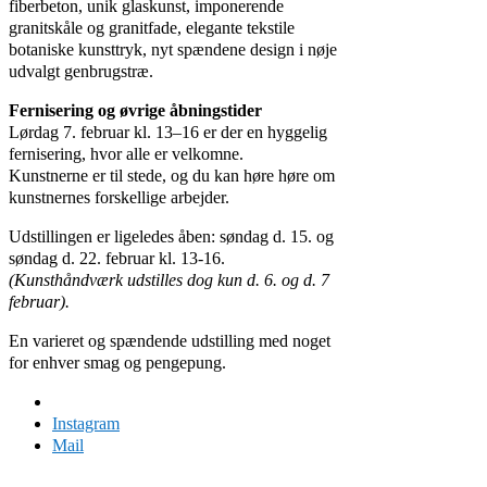
fiberbeton, unik glaskunst, imponerende
granitskåle og granitfade, elegante tekstile
botaniske kunsttryk, nyt spændene design i nøje
udvalgt genbrugstræ.
Fernisering og øvrige åbningstider
Lørdag 7. februar kl. 13–16 er der en hyggelig
fernisering, hvor alle er velkomne.
Kunstnerne er til stede, og du kan høre høre om
kunstnernes forskellige arbejder.
Udstillingen er ligeledes åben: søndag d. 15. og
søndag d. 22. februar kl. 13-16.
(Kunsthåndværk udstilles dog kun d. 6. og d. 7
februar).
En varieret og spændende udstilling med noget
for enhver smag og pengepung.
Facebook
Instagram
Mail
Domus Felix 2024 | Design Iben Plesner