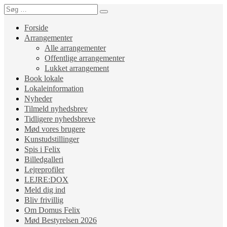
Forside
Arrangementer
Alle arrangementer
Offentlige arrangementer
Lukket arrangement
Book lokale
Lokaleinformation
Nyheder
Tilmeld nyhedsbrev
Tidligere nyhedsbreve
Mød vores brugere
Kunstudstillinger
Spis i Felix
Billedgalleri
Lejreprofiler
LEJRE:DOX
Meld dig ind
Bliv frivillig
Om Domus Felix
Mød Bestyrelsen 2026