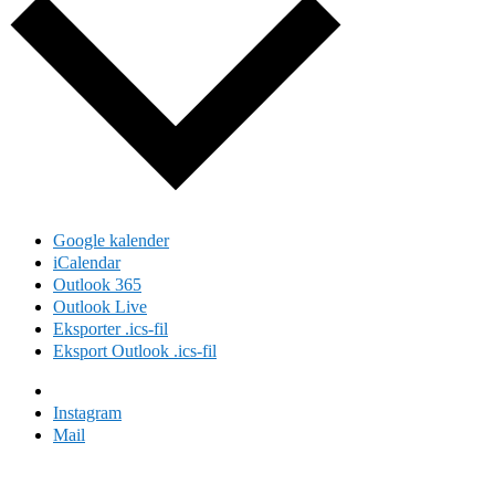
Google kalender
iCalendar
Outlook 365
Outlook Live
Eksporter .ics-fil
Eksport Outlook .ics-fil
Facebook
Instagram
Mail
Domus Felix 2024 | Design Iben Plesner