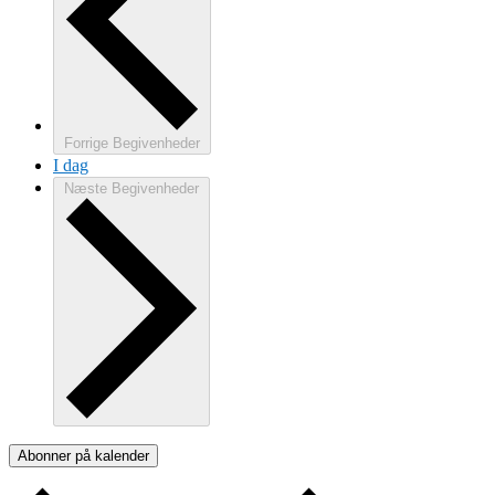
Forrige
Begivenheder
I dag
Næste
Begivenheder
Abonner på kalender