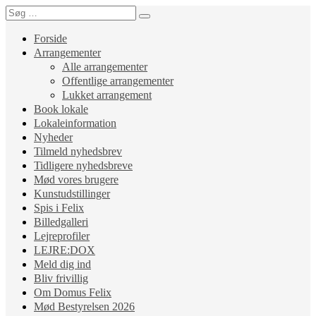
Forside
Arrangementer
Alle arrangementer
Offentlige arrangementer
Lukket arrangement
Book lokale
Lokaleinformation
Nyheder
Tilmeld nyhedsbrev
Tidligere nyhedsbreve
Mød vores brugere
Kunstudstillinger
Spis i Felix
Billedgalleri
Lejreprofiler
LEJRE:DOX
Meld dig ind
Bliv frivillig
Om Domus Felix
Mød Bestyrelsen 2026