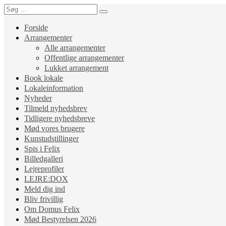
Forside
Arrangementer
Alle arrangementer
Offentlige arrangementer
Lukket arrangement
Book lokale
Lokaleinformation
Nyheder
Tilmeld nyhedsbrev
Tidligere nyhedsbreve
Mød vores brugere
Kunstudstillinger
Spis i Felix
Billedgalleri
Lejreprofiler
LEJRE:DOX
Meld dig ind
Bliv frivillig
Om Domus Felix
Mød Bestyrelsen 2026