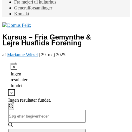
Fra mejeri til kulturhus
Generalforsamlinger
Kontakt
Kursus – Fria Gemynthe &
Lejre Husflids Forening
af
Marianne Witzel
|
29. maj 2025
Begivenheder
Notice
Ingen
resultater
fundet.
Notice
Ingen resultater fundet.
Begivenheder
Søgning
Søg
Skriv
og
efter
nøgleord.
begivenheder
visninger
Søg
Navigation
efter