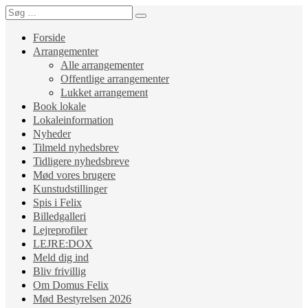
Forside
Arrangementer
Alle arrangementer
Offentlige arrangementer
Lukket arrangement
Book lokale
Lokaleinformation
Nyheder
Tilmeld nyhedsbrev
Tidligere nyhedsbreve
Mød vores brugere
Kunstudstillinger
Spis i Felix
Billedgalleri
Lejreprofiler
LEJRE:DOX
Meld dig ind
Bliv frivillig
Om Domus Felix
Mød Bestyrelsen 2026