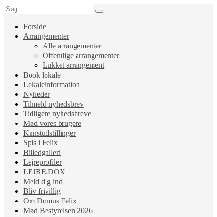
Forside
Arrangementer
Alle arrangementer
Offentlige arrangementer
Lukket arrangement
Book lokale
Lokaleinformation
Nyheder
Tilmeld nyhedsbrev
Tidligere nyhedsbreve
Mød vores brugere
Kunstudstillinger
Spis i Felix
Billedgalleri
Lejreprofiler
LEJRE:DOX
Meld dig ind
Bliv frivillig
Om Domus Felix
Mød Bestyrelsen 2026