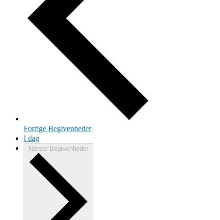
Forrige
Begivenheder
I dag
Næste
Begivenheder