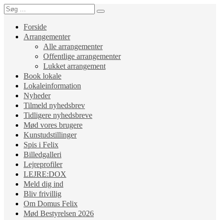
Forside
Arrangementer
Alle arrangementer
Offentlige arrangementer
Lukket arrangement
Book lokale
Lokaleinformation
Nyheder
Tilmeld nyhedsbrev
Tidligere nyhedsbreve
Mød vores brugere
Kunstudstillinger
Spis i Felix
Billedgalleri
Lejreprofiler
LEJRE:DOX
Meld dig ind
Bliv frivillig
Om Domus Felix
Mød Bestyrelsen 2026