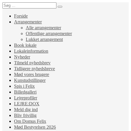
Forside
Arrangementer
Alle arrangementer
Offentlige arrangementer
Lukket arrangement
Book lokale
Lokaleinformation
Nyheder
Tilmeld nyhedsbrev
Tidligere nyhedsbreve
Mød vores brugere
Kunstudstillinger
Spis i Felix
Billedgalleri
Lejreprofiler
LEJRE:DOX
Meld dig ind
Bliv frivillig
Om Domus Felix
Mød Bestyrelsen 2026