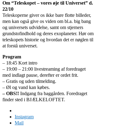
Om “Teleskopet – vores øje til Universet” d.
22/10
Teleskoperne giver os ikke bare flotte billeder,
men kan også give os viden om bl.a. big bang
og universets udvidelse, samt om stjerners
grundstofindhold og deres exoplaneter. Hør om
teleskopets historie og hvordan det er nøglen til
at forstå universet.
Program
– 18:45 Kort intro
– 19:00 – 21:00 livestreaming af foredraget
med indlagt pause, derefter er ordet frit.
– Gratis og uden tilmelding.
– Øl og vand kan købes.
– OBS!!
Indgang fra baggården. Foredraget
finder sted i BJÆLKELOFTET.
Facebook
Instagram
Mail
Domus Felix 2024 | Design Iben Plesner