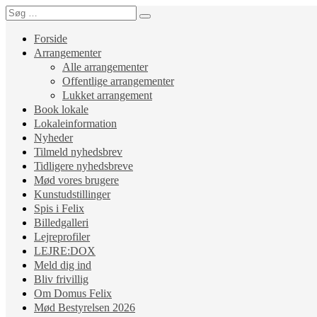
Forside
Arrangementer
Alle arrangementer
Offentlige arrangementer
Lukket arrangement
Book lokale
Lokaleinformation
Nyheder
Tilmeld nyhedsbrev
Tidligere nyhedsbreve
Mød vores brugere
Kunstudstillinger
Spis i Felix
Billedgalleri
Lejreprofiler
LEJRE:DOX
Meld dig ind
Bliv frivillig
Om Domus Felix
Mød Bestyrelsen 2026