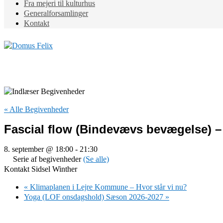
Fra mejeri til kulturhus
Generalforsamlinger
Kontakt
« Alle Begivenheder
Fascial flow (Bindevævs bevægelse) – 
8. september @ 18:00
-
21:30
Serie af begivenheder
(Se alle)
Kontakt Sidsel Winther
«
Klimaplanen i Lejre Kommune – Hvor står vi nu?
Yoga (LOF onsdagshold) Sæson 2026-2027
»