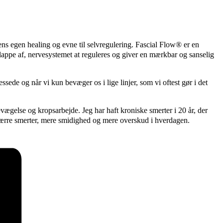
 egen healing og evne til selvregulering. Fascial Flow® er en
lappe af, nervesystemet at reguleres og giver en mærkbar og sanselig
ede og når vi kun bevæger os i lige linjer, som vi oftest gør i det
ægelse og kropsarbejde. Jeg har haft kroniske smerter i 20 år, der
færre smerter, mere smidighed og mere overskud i hverdagen.