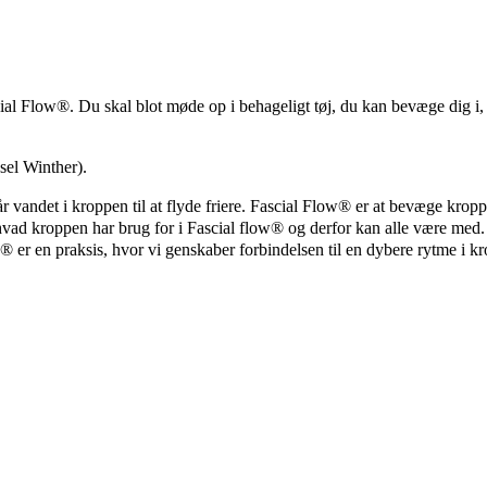
cial Flow®. Du skal blot møde op i behageligt tøj, du kan bevæge dig i
sel Winther).
andet i kroppen til at flyde friere. Fascial Flow® er at bevæge kroppen
 hvad kroppen har brug for i Fascial flow® og derfor kan alle være me
w® er en praksis, hvor vi genskaber forbindelsen til en dybere rytme i kr