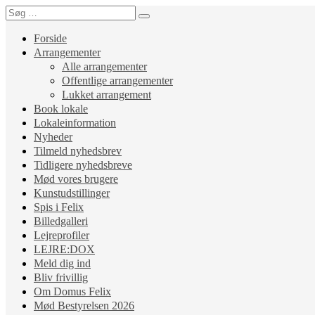
Forside
Arrangementer
Alle arrangementer
Offentlige arrangementer
Lukket arrangement
Book lokale
Lokaleinformation
Nyheder
Tilmeld nyhedsbrev
Tidligere nyhedsbreve
Mød vores brugere
Kunstudstillinger
Spis i Felix
Billedgalleri
Lejreprofiler
LEJRE:DOX
Meld dig ind
Bliv frivillig
Om Domus Felix
Mød Bestyrelsen 2026