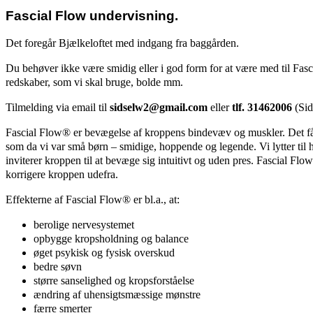
Fascial Flow undervisning.
Det foregår Bjælkeloftet med indgang fra baggården.
Du behøver ikke være smidig eller i god form for at være med til Fas
redskaber, som vi skal bruge, bolde mm.
Tilmelding via email til
sidselw2@gmail.com
eller
tlf. 31462006
(Sid
Fascial Flow® er bevægelse af kroppens bindevæv og muskler. Det får v
som da vi var små børn – smidige, hoppende og legende. Vi lytter til
inviterer kroppen til at bevæge sig intuitivt og uden pres. Fascial Flo
korrigere kroppen udefra.
Effekterne af Fascial Flow® er bl.a., at:
berolige nervesystemet
opbygge kropsholdning og balance
øget psykisk og fysisk overskud
bedre søvn
større sanselighed og kropsforståelse
ændring af uhensigtsmæssige mønstre
færre smerter