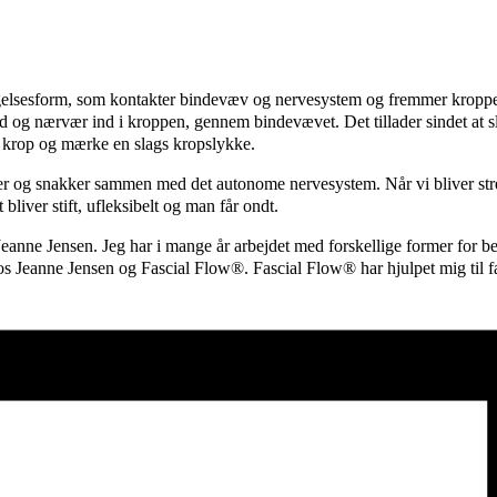
elsesform, som kontakter bindevæv og nervesystem og fremmer kroppens
d og nærvær ind i kroppen, gennem bindevævet. Det tillader sindet at s
n krop og mærke en slags kropslykke.
er og snakker sammen med det autonome nervesystem. Når vi bliver stress
liver stift, ufleksibelt og man får ondt.
nne Jensen. Jeg har i mange år arbejdet med forskellige former for bev
hos Jeanne Jensen og Fascial Flow®. Fascial Flow® har hjulpet mig til 