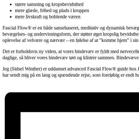
større sansning og kropsbevidsthed
mere glæde, frihed og plads i kroppen
mere livskraft og boblende væren
Fascial Flow® er en både sansebaseret, meditativ og dynamisk bevæg
bevægelses- og undervisningsform, der støtter øget kropslig bevidsthe
oplevelse af velvære og nærvær – en følelse af at ”komme hjem” i si
Det er forholdsvis ny viden, at vores bindevæv er fyldt med nervecell
daglige, så bliver vores bindevæv tørt og klistrer sammen. Bindevævet b
Jeg (Sidsel Winther) er uddannet advanced Fascial Flow® guide hos Jea
har sendt mig på en lang og spændende rejse, som foreløbig er endt 