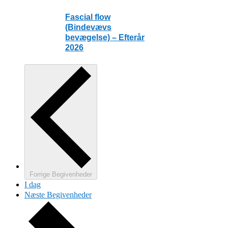
Fascial flow
(Bindevævs
bevægelse) – Efterår
2026
Forrige
Begivenheder
I dag
Næste
Begivenheder