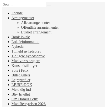
Forside
Arrangementer
Alle arrangementer
Offentlige arrangementer
Lukket arrangement
Book lokale
Lokaleinformation
Nyheder
Tilmeld nyhedsbrev
Tidligere nyhedsbreve
Mød vores brugere
Kunstudstillinger
Spis i Felix
Billedgalleri
Lejreprofiler
LEJRE:DOX
Meld dig ind
Bliv frivillig
Om Domus Felix
Mød Bestyrelsen 2026