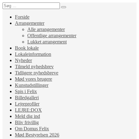
Forside
Arrangementer
Alle arrangementer
Offentlige arrangementer
Lukket arrangement
Book lokale
Lokaleinformation
Nyheder
Tilmeld nyhedsbrev
Tidligere nyhedsbreve
Mød vores brugere
Kunstudstillinger
Spis i Felix
Billedgalleri
Lejreprofiler
LEJRE:DOX
Meld dig ind
Bliv frivillig
Om Domus Felix
Mød Bestyrelsen 2026