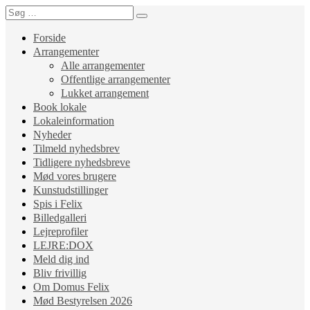
Forside
Arrangementer
Alle arrangementer
Offentlige arrangementer
Lukket arrangement
Book lokale
Lokaleinformation
Nyheder
Tilmeld nyhedsbrev
Tidligere nyhedsbreve
Mød vores brugere
Kunstudstillinger
Spis i Felix
Billedgalleri
Lejreprofiler
LEJRE:DOX
Meld dig ind
Bliv frivillig
Om Domus Felix
Mød Bestyrelsen 2026