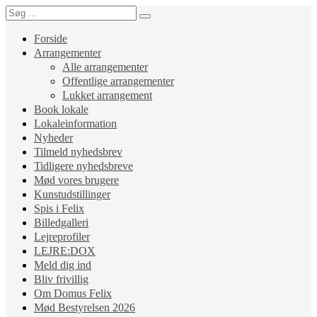
Forside
Arrangementer
Alle arrangementer
Offentlige arrangementer
Lukket arrangement
Book lokale
Lokaleinformation
Nyheder
Tilmeld nyhedsbrev
Tidligere nyhedsbreve
Mød vores brugere
Kunstudstillinger
Spis i Felix
Billedgalleri
Lejreprofiler
LEJRE:DOX
Meld dig ind
Bliv frivillig
Om Domus Felix
Mød Bestyrelsen 2026