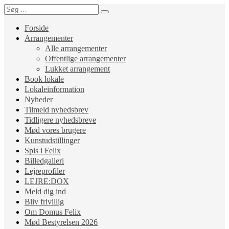
Forside
Arrangementer
Alle arrangementer
Offentlige arrangementer
Lukket arrangement
Book lokale
Lokaleinformation
Nyheder
Tilmeld nyhedsbrev
Tidligere nyhedsbreve
Mød vores brugere
Kunstudstillinger
Spis i Felix
Billedgalleri
Lejreprofiler
LEJRE:DOX
Meld dig ind
Bliv frivillig
Om Domus Felix
Mød Bestyrelsen 2026