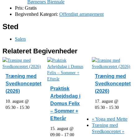
Børnenes Biennale
Pris:
Gratis
Begivenhed Kategori:
Offentligt arrangement
Sted
Salen
Relateret Begivenheder
Træning med
Træning med
Svedkonceptet
Svedkonceptet
Praktisk
(2026)
(2026)
Arbejdsdag i
10. august @
17. august @
Domus Felix
05:30
-
15:30
05:30
-
15:30
– Sommer +
Efterår
«
Yoga med Mette
Træning med
15. august @
Svedkonceptet
»
09:00
-
17:00