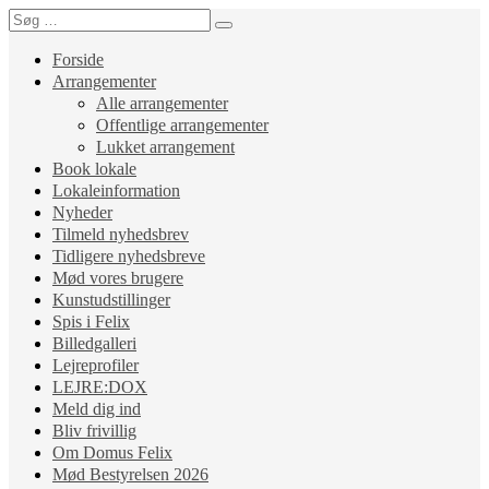
Forside
Arrangementer
Alle arrangementer
Offentlige arrangementer
Lukket arrangement
Book lokale
Lokaleinformation
Nyheder
Tilmeld nyhedsbrev
Tidligere nyhedsbreve
Mød vores brugere
Kunstudstillinger
Spis i Felix
Billedgalleri
Lejreprofiler
LEJRE:DOX
Meld dig ind
Bliv frivillig
Om Domus Felix
Mød Bestyrelsen 2026