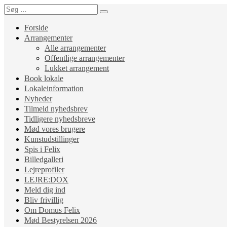
Forside
Arrangementer
Alle arrangementer
Offentlige arrangementer
Lukket arrangement
Book lokale
Lokaleinformation
Nyheder
Tilmeld nyhedsbrev
Tidligere nyhedsbreve
Mød vores brugere
Kunstudstillinger
Spis i Felix
Billedgalleri
Lejreprofiler
LEJRE:DOX
Meld dig ind
Bliv frivillig
Om Domus Felix
Mød Bestyrelsen 2026