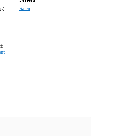
027
Salen
i:
ent