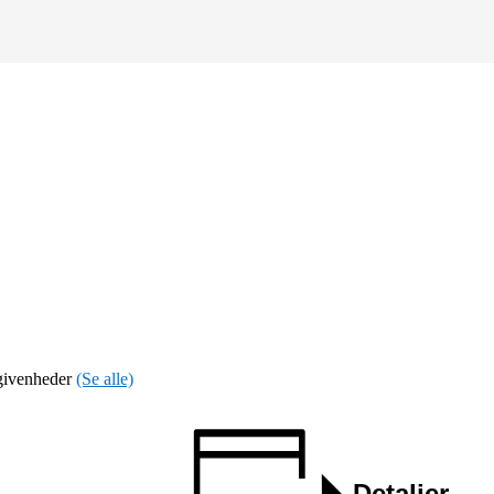
egivenheder
(Se alle)
Detaljer