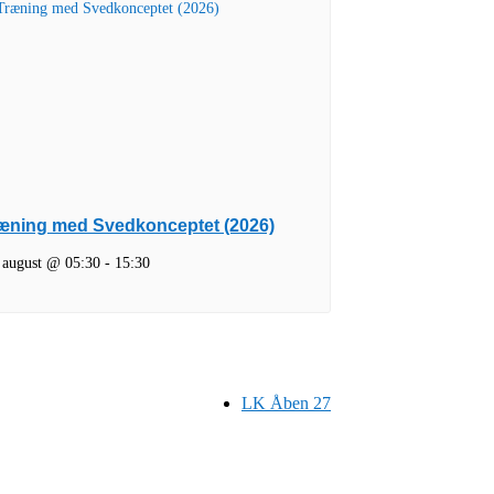
æning med Svedkonceptet (2026)
 august @ 05:30
-
15:30
LK Åben 27