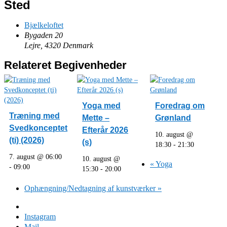
Sted
Bjælkeloftet
Bygaden 20
Lejre
,
4320
Denmark
Relateret Begivenheder
Yoga med
Foredrag om
Træning med
Mette –
Grønland
Svedkonceptet
Efterår 2026
10. august @
(ti) (2026)
(s)
18:30
-
21:30
7. august @ 06:00
10. august @
«
Yoga
-
09:00
15:30
-
20:00
Ophængning/Nedtagning af kunstværker
»
Facebook
Instagram
Mail