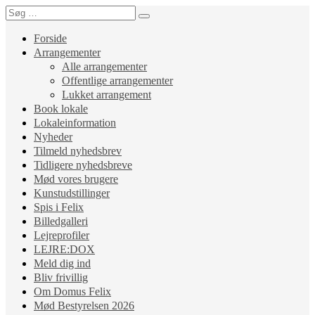
Forside
Arrangementer
Alle arrangementer
Offentlige arrangementer
Lukket arrangement
Book lokale
Lokaleinformation
Nyheder
Tilmeld nyhedsbrev
Tidligere nyhedsbreve
Mød vores brugere
Kunstudstillinger
Spis i Felix
Billedgalleri
Lejreprofiler
LEJRE:DOX
Meld dig ind
Bliv frivillig
Om Domus Felix
Mød Bestyrelsen 2026