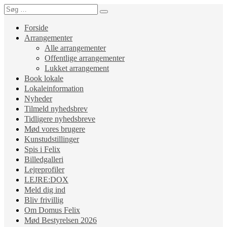
Forside
Arrangementer
Alle arrangementer
Offentlige arrangementer
Lukket arrangement
Book lokale
Lokaleinformation
Nyheder
Tilmeld nyhedsbrev
Tidligere nyhedsbreve
Mød vores brugere
Kunstudstillinger
Spis i Felix
Billedgalleri
Lejreprofiler
LEJRE:DOX
Meld dig ind
Bliv frivillig
Om Domus Felix
Mød Bestyrelsen 2026