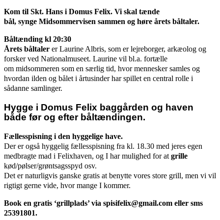
Kom til Skt. Hans i Domus Felix. Vi skal
tænde
bål
,
synge
Midsommervisen
sammen
og høre å
rets båltaler.
Båltænding kl 20:30
Årets båltaler
er Laurine Albris,
som er
lejreborger, arkæolog og
forsker ved Nationalmuseet
. Laurine vil bl.a. fortælle
om
midsommeren som en særlig tid, hvor mennesker samles
og
hvordan i
lden og bålet i årtusinder har spillet en central rolle i
sådanne samlinger
.
Hygge i Domus Felix baggården og haven
både før og efter båltændingen.
Fællesspisning i den hyggelige have.
Der er også
hyggelig fællesspisning fra kl. 18.30 med jeres egen
medbragte mad
i Felixhaven, og
I har mulighed for at
grille
kød/pølser/grøntsagsspyd osv.
Det er naturligvis ganske gratis at benytte vores store grill, men vi vil
rigtigt gerne vide, hvor mange I kommer.
Book en gratis ‘grillplads’ via spisifelix@gmail.com eller sms
25391801.