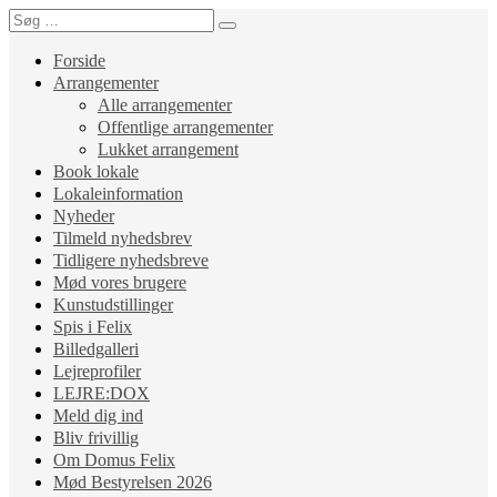
Forside
Arrangementer
Alle arrangementer
Offentlige arrangementer
Lukket arrangement
Book lokale
Lokaleinformation
Nyheder
Tilmeld nyhedsbrev
Tidligere nyhedsbreve
Mød vores brugere
Kunstudstillinger
Spis i Felix
Billedgalleri
Lejreprofiler
LEJRE:DOX
Meld dig ind
Bliv frivillig
Om Domus Felix
Mød Bestyrelsen 2026