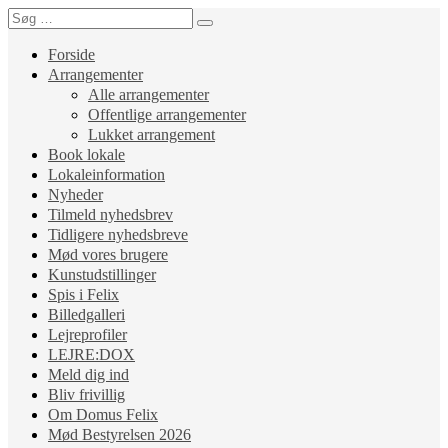
Forside
Arrangementer
Alle arrangementer
Offentlige arrangementer
Lukket arrangement
Book lokale
Lokaleinformation
Nyheder
Tilmeld nyhedsbrev
Tidligere nyhedsbreve
Mød vores brugere
Kunstudstillinger
Spis i Felix
Billedgalleri
Lejreprofiler
LEJRE:DOX
Meld dig ind
Bliv frivillig
Om Domus Felix
Mød Bestyrelsen 2026